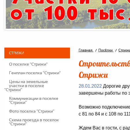
Главная
Посёлки
Стриж
СТРИЖИ
Строительство
О поселке "Стрижи"
Стрижи
Генплан поселка "Стрижи"
Цены на земельные
28.01.2022
Дорогие дру
участки в поселке
"Стрижи"
завершены работы по э
Коммуникации в поселке
"Стрижи"
Возможно подключение з
Фото поселка "Стрижи"
с 81 по 84 и с 108 по 11
Схема проезда в поселок
"Стрижи"
Ждем Вас в гости, с р